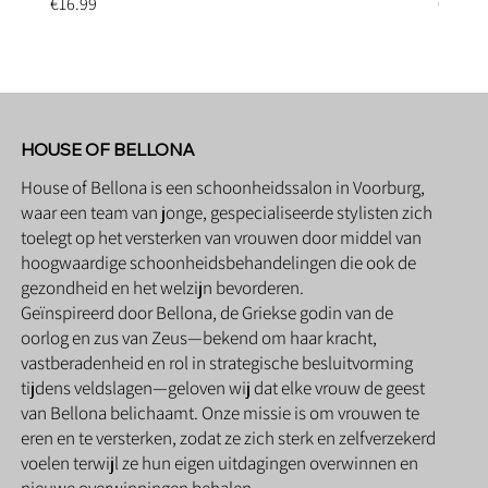
Price
Price
€16.99
€6.95
HOUSE OF BELLONA
House of Bellona is een schoonheidssalon in Voorburg,
waar een team van jonge, gespecialiseerde stylisten zich
toelegt op het versterken van vrouwen door middel van
hoogwaardige schoonheidsbehandelingen die ook de
gezondheid en het welzijn bevorderen.
Geïnspireerd door Bellona, de Griekse godin van de
oorlog en zus van Zeus—bekend om haar kracht,
vastberadenheid en rol in strategische besluitvorming
tijdens veldslagen—geloven wij dat elke vrouw de geest
van Bellona belichaamt. Onze missie is om vrouwen te
eren en te versterken, zodat ze zich sterk en zelfverzekerd
voelen terwijl ze hun eigen uitdagingen overwinnen en
nieuwe overwinningen behalen.