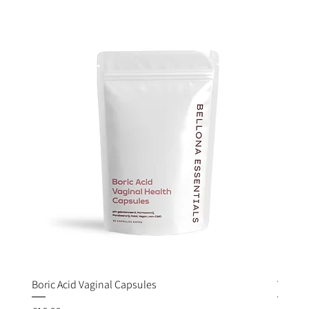
Boric Acid Vaginal Capsules
Quick View
YODEYM