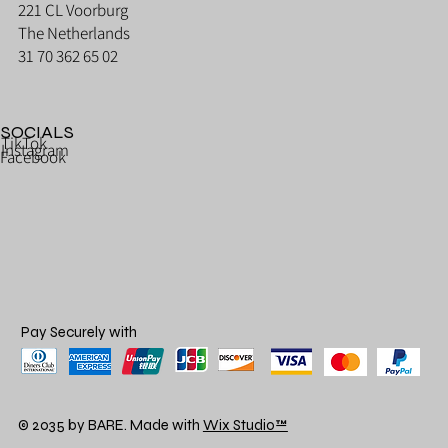
221 CL Voorburg
The Netherlands
31 70 362 65 02
SOCIALS
TikTok
Instagram
Facebook
Pay Securely with
© 2035 by BARE. Made with
Wix Studio™