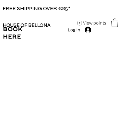
FREE SHIPPING OVER €85*
View points
HOUSE OF BELLONA
BOOK
Log In
HERE