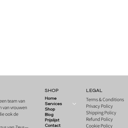
Quick View
SHOP
LEGAL
Home
Terms & Conditions
 een team van
Services
Privacy Policy
ken van vrouwen
Shop
Shipping Policy
ie ook de
Blog
Refund Policy
Prijslijst
Cookie Policy
Contact
n zus van Zeus—