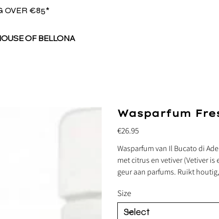
G OVER €85*
HOUSE OF BELLONA
Wasparfum Fres
Price
€26.95
Wasparfum van Il Bucato di Ade
met citrus en vetiver (Vetiver i
geur aan parfums. Ruikt houtig, 
Size