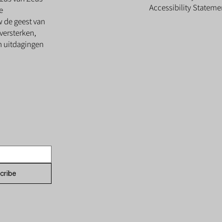
Accessibility Stateme
e
w de geest van
versterken,
en uitdagingen
cribe