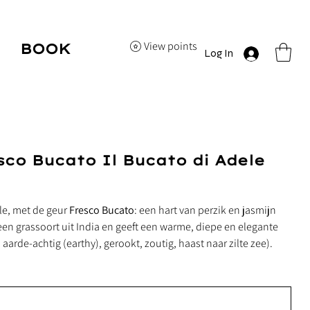
View points
BOOK
Log In
HERE
co Bucato Il Bucato di Adele
le, met de geur
Fresco Bucato
: een hart van perzik en jasmijn
s een grassoort uit India en geeft een warme, diepe en elegante
aarde-achtig (earthy), gerookt, zoutig, haast naar zilte zee).