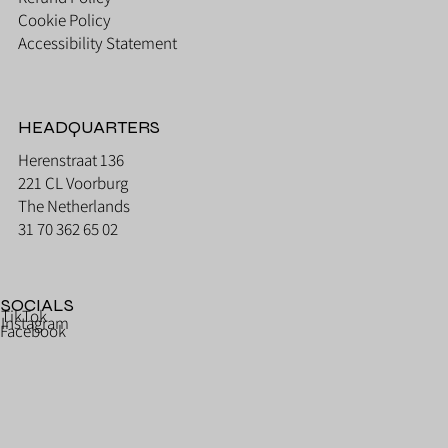
Cookie Policy
Accessibility Statement
HEADQUARTERS
Herenstraat 136
221 CL Voorburg
The Netherlands
31 70 362 65 02
SOCIALS
TikTok
Instagram
Facebook