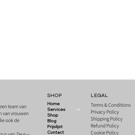
Quick View
SHOP
LEGAL
Home
Terms & Conditions
 een team van
Services
Privacy Policy
ken van vrouwen
Shop
Shipping Policy
ie ook de
Blog
Refund Policy
Prijslijst
Cookie Policy
Contact
n zus van Zeus—