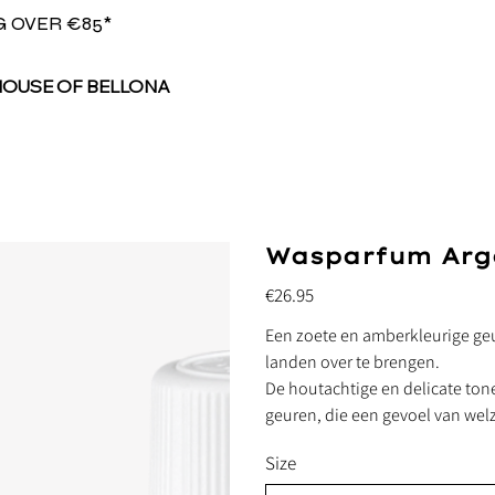
G OVER €85*
HOUSE OF BELLONA
Wasparfum Arga
Price
€26.95
Een zoete en amberkleurige geur
landen over te brengen.
De houtachtige en delicate to
geuren, die een gevoel van welz
Size