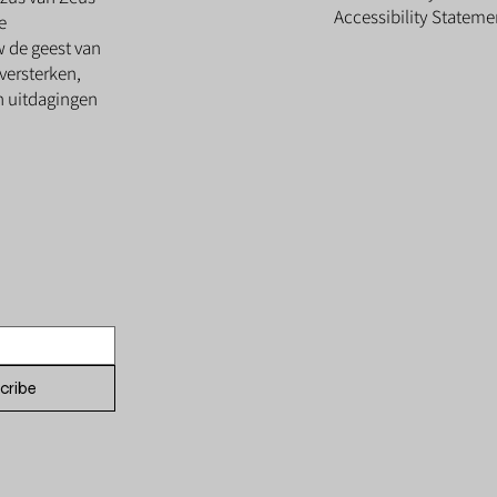
Accessibility Stateme
e
w de geest van
versterken,
en uitdagingen
cribe