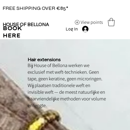
FREE SHIPPING OVER €85*
View points
HOUSE OF BELLONA
BOOK
Log In
HERE
Hair extensions
Bij House of Bellona werken we
exclusief met weft-technieken. Geen
tape, geen keratine, geen microringen.
Wij plaatsen traditionele weft en
invisible weft — de meest natuurlijke en
haarvriendelijke methoden voor volume
en lengte.