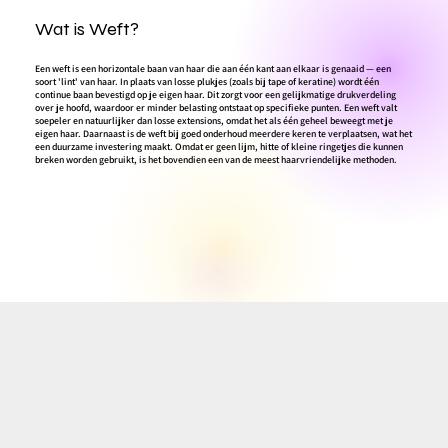
Wat is Weft?
Een weft is een horizontale baan van haar die aan één kant aan elkaar is genaaid — een
soort 'lint' van haar. In plaats van losse plukjes (zoals bij tape of keratine) wordt één
continue baan bevestigd op je eigen haar. Dit zorgt voor een gelijkmatige drukverdeling
over je hoofd, waardoor er minder belasting ontstaat op specifieke punten. Een weft valt
soepeler en natuurlijker dan losse extensions, omdat het als één geheel beweegt met je
eigen haar. Daarnaast is de weft bij goed onderhoud meerdere keren te verplaatsen, wat het
een duurzame investering maakt. Omdat er geen lijm, hitte of kleine ringetjes die kunnen
breken worden gebruikt, is het bovendien een van de meest haarvriendelijke methoden.