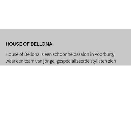
HOUSE OF BELLONA
House of Bellona is een schoonheidssalon in Voorburg,
waar een team van jonge, gespecialiseerde stylisten zich
toelegt op het versterken van vrouwen door middel van
hoogwaardige schoonheidsbehandelingen die ook de
gezondheid en het welzijn bevorderen.
Geïnspireerd door Bellona, de Griekse godin van de
oorlog en zus van Zeus—bekend om haar kracht,
vastberadenheid en rol in strategische besluitvorming
tijdens veldslagen—geloven wij dat elke vrouw de geest
van Bellona belichaamt. Onze missie is om vrouwen te
eren en te versterken, zodat ze zich sterk en zelfverzekerd
voelen terwijl ze hun eigen uitdagingen overwinnen en