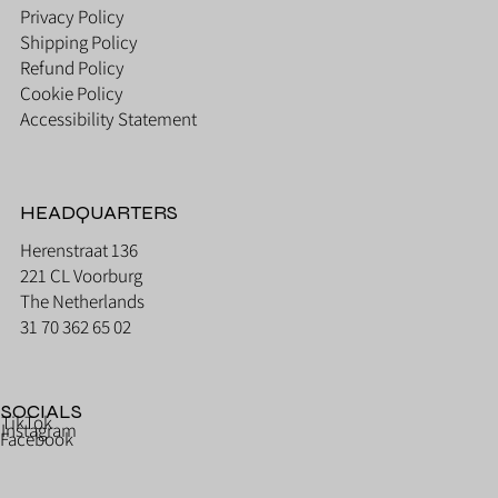
Privacy Policy
Shipping Policy
Refund Policy
Cookie Policy
Accessibility Statement
HEADQUARTERS
Herenstraat 136
221 CL Voorburg
The Netherlands
31 70 362 65 02
SOCIALS
TikTok
Instagram
Facebook