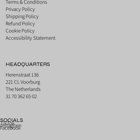
Terms & Conditions
Privacy Policy
Shipping Policy
Refund Policy
Cookie Policy
Accessibility Statement
HEADQUARTERS
Herenstraat 136
221 CL Voorburg
The Netherlands
31 70 362 65 02
SOCIALS
TikTok
Instagram
Facebook