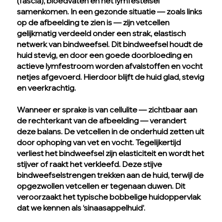
(fascia), bloedvaten en het lymfestelsel
samenkomen. In een gezonde situatie — zoals links
op de afbeelding te zien is — zijn vetcellen
gelijkmatig verdeeld onder een strak, elastisch
netwerk van bindweefsel. Dit bindweefsel houdt de
huid stevig, en door een goede doorbloeding en
actieve lymfestroom worden afvalstoffen en vocht
netjes afgevoerd. Hierdoor blijft de huid glad, stevig
en veerkrachtig.
Wanneer er sprake is van cellulite — zichtbaar aan
de rechterkant van de afbeelding — verandert
deze balans. De vetcellen in de onderhuid zetten uit
door ophoping van vet en vocht. Tegelijkertijd
verliest het bindweefsel zijn elasticiteit en wordt het
stijver of raakt het verkleefd. Deze stijve
bindweefselstrengen trekken aan de huid, terwijl de
opgezwollen vetcellen er tegenaan duwen. Dit
veroorzaakt het typische bobbelige huidoppervlak
dat we kennen als ‘sinaasappelhuid’.