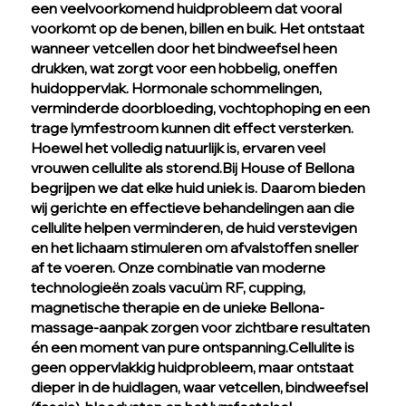
een veelvoorkomend huidprobleem dat vooral
voorkomt op de benen, billen en buik. Het ontstaat
wanneer vetcellen door het bindweefsel heen
drukken, wat zorgt voor een hobbelig, oneffen
huidoppervlak. Hormonale schommelingen,
verminderde doorbloeding, vochtophoping en een
trage lymfestroom kunnen dit effect versterken.
Hoewel het volledig natuurlijk is, ervaren veel
vrouwen cellulite als storend.Bij House of Bellona
begrijpen we dat elke huid uniek is. Daarom bieden
wij gerichte en effectieve behandelingen aan die
cellulite helpen verminderen, de huid verstevigen
en het lichaam stimuleren om afvalstoffen sneller
af te voeren. Onze combinatie van moderne
technologieën zoals vacuüm RF, cupping,
magnetische therapie en de unieke Bellona-
massage-aanpak zorgen voor zichtbare resultaten
én een moment van pure ontspanning.Cellulite is
geen oppervlakkig huidprobleem, maar ontstaat
dieper in de huidlagen, waar vetcellen, bindweefsel