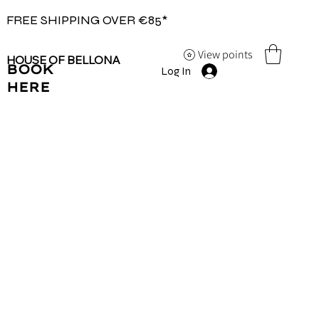
FREE SHIPPING OVER €85*
View points
HOUSE OF BELLONA
BOOK
Log In
HERE