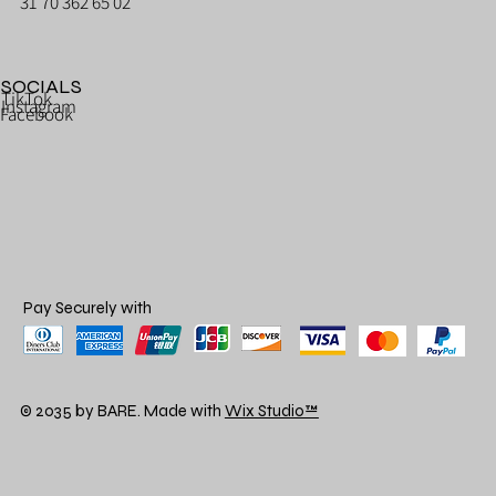
31 70 362 65 02
SOCIALS
TikTok
Instagram
Facebook
Pay Securely with
© 2035 by BARE. Made with
Wix Studio™