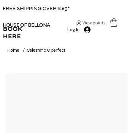
FREE SHIPPING OVER €85*
View points
HOUSE OF BELLONA
BOOK
Log In
HERE
Home
/
Celestetic C perfect