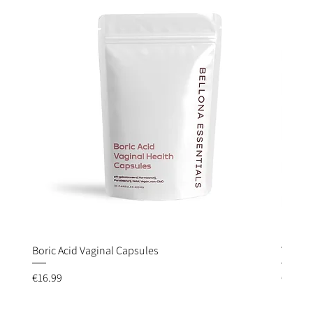
Boric Acid Vaginal Capsules
Quick View
YODEYM
Price
Price
€16.99
€6.95