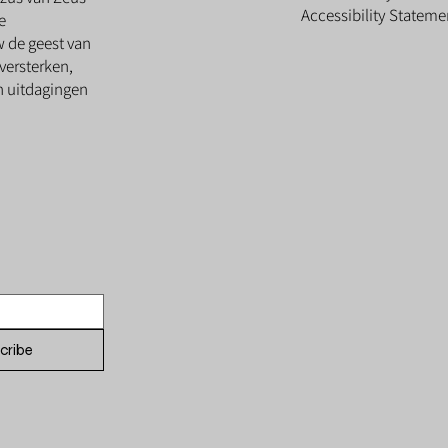
Accessibility Stateme
e
w de geest van
versterken,
en uitdagingen
cribe