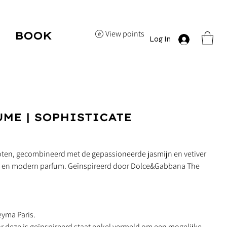
View points
BOOK
Log In
HERE
ME | SOPHISTICATE
oten, gecombineerd met de gepassioneerde jasmijn en vetiver
s en modern parfum. Geïnspireerd door Dolce&Gabbana The
eyma Paris.
 deze is geïnspireerd staat enkel vermeld om een mogelijke