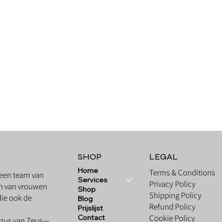
Quick View
SHOP
LEGAL
Home
Terms & Conditions
 een team van
Services
Privacy Policy
ken van vrouwen
Shop
Shipping Policy
ie ook de
Blog
Refund Policy
Prijslijst
Cookie Policy
Contact
n zus van Zeus—