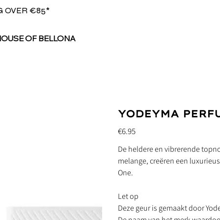
G OVER €85*
HOUSE OF BELLONA
YODEYMA PERFU
Price
€6.95
De heldere en vibrerende topn
melange, creëren een luxurieu
One.
Let op
Deze geur is gemaakt door Yod
De naam van het merk waardoor