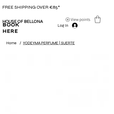
FREE SHIPPING OVER €85*
View points
HOUSE OF BELLONA
BOOK
Log In
HERE
Home
/
YODEYMA PERFUME | SUERTE