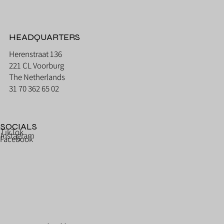
HEADQUARTERS
Herenstraat 136
221 CL Voorburg
The Netherlands
31 70 362 65 02
SOCIALS
TikTok
Instagram
Facebook