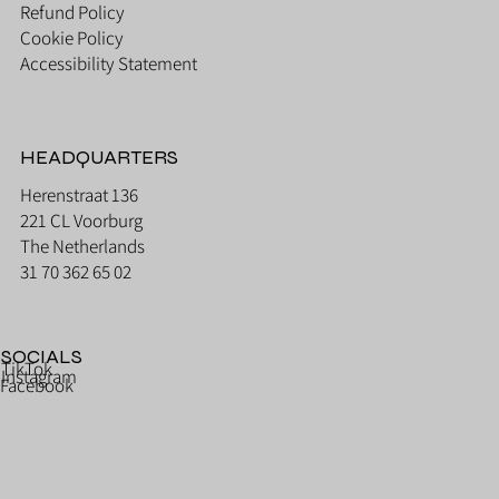
Refund Policy
Cookie Policy
Accessibility Statement
HEADQUARTERS
Herenstraat 136
221 CL Voorburg
The Netherlands
31 70 362 65 02
SOCIALS
TikTok
Instagram
Facebook