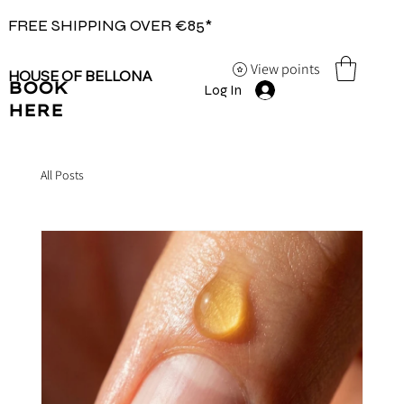
FREE SHIPPING OVER €85*
View points
HOUSE OF BELLONA
BOOK
Log In
HERE
All Posts