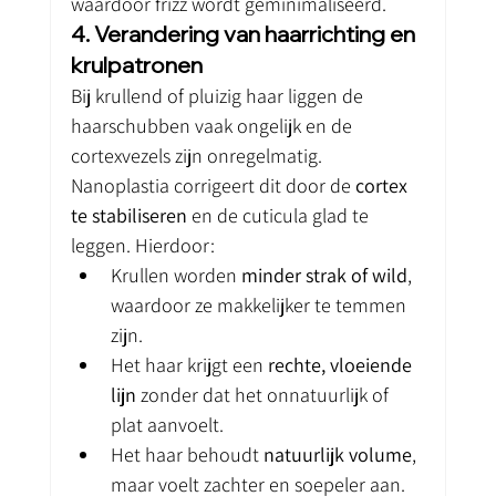
waardoor frizz wordt geminimaliseerd.
4. Verandering van haarrichting en 
krulpatronen
Bij krullend of pluizig haar liggen de 
haarschubben vaak ongelijk en de 
cortexvezels zijn onregelmatig. 
Nanoplastia corrigeert dit door de 
cortex 
te stabiliseren
 en de cuticula glad te 
leggen. Hierdoor:
Krullen worden 
minder strak of wild
, 
waardoor ze makkelijker te temmen 
zijn.
Het haar krijgt een 
rechte, vloeiende 
lijn
 zonder dat het onnatuurlijk of 
plat aanvoelt.
Het haar behoudt 
natuurlijk volume
, 
maar voelt zachter en soepeler aan.