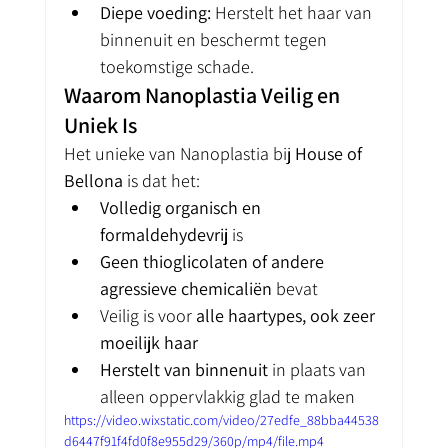
Diepe voeding:
 Herstelt het haar van 
binnenuit en beschermt tegen 
toekomstige schade.
Waarom Nanoplastia Veilig en 
Uniek Is
Het unieke van Nanoplastia bij 
House of 
Bellona
 is dat het:
Volledig organisch en 
formaldehydevrij
 is
Geen thioglicolaten of andere 
agressieve chemicaliën
 bevat
Veilig is voor 
alle haartypes, ook zeer 
moeilijk haar
Herstelt van binnenuit
 in plaats van 
alleen oppervlakkig glad te maken
https://video.wixstatic.com/video/27edfe_88bba44538
d6447f91f4fd0f8e955d29/360p/mp4/file.mp4