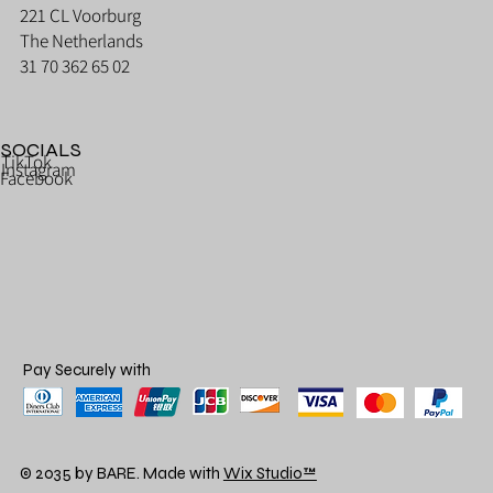
221 CL Voorburg
The Netherlands
31 70 362 65 02
SOCIALS
TikTok
Instagram
Facebook
Pay Securely with
© 2035 by BARE. Made with
Wix Studio™