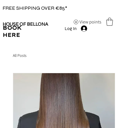
FREE SHIPPING OVER €85*
View points
HOUSE OF BELLONA
BOOK
Log In
HERE
All Posts