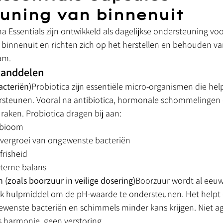
uning van binnenuit
a Essentials zijn ontwikkeld als dagelijkse ondersteuning voo
 binnenuit en richten zich op het herstellen en behouden v
am.
standdelen
acteriën)
Probiotica zijn essentiële micro-organismen die he
rsteunen. Vooral na antibiotica, hormonale schommelingen o
raken. Probiotica dragen bij aan:
obioom
vergroei van ongewenste bacteriën
frisheid
nterne balans
 (zoals boorzuur in veilige dosering)
Boorzuur wordt al eeu
ijk hulpmiddel om de pH-waarde te ondersteunen. Het helpt
ewenste bacteriën en schimmels minder kans krijgen. Niet ag
s harmonie, geen verstoring.