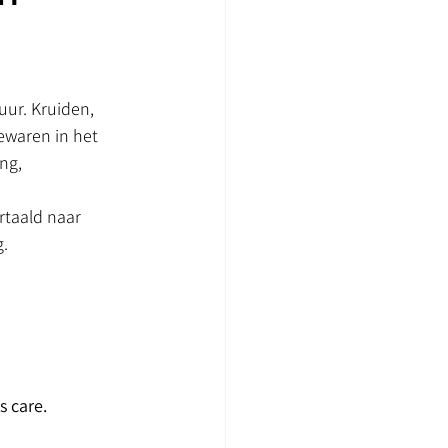
ur. Kruiden, 
ewaren in het 
ng, 
rtaald naar 
g.
 care.