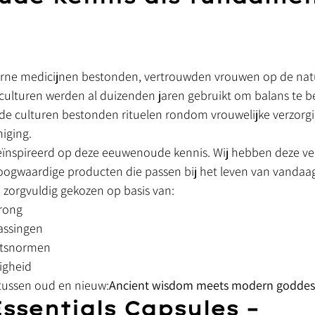
rne medicijnen bestonden, vertrouwden vrouwen op de natu
culturen werden al duizenden jaren gebruikt om balans te b
nde culturen bestonden rituelen rondom vrouwelijke verzorgi
iging.
 geïnspireerd op deze eeuwenoude kennis. Wij hebben deze ve
oogwaardige producten die passen bij het leven van vandaa
 zorgvuldig gekozen op basis van:
prong
assingen
itsnormen
ligheid
tussen oud en nieuw:
Ancient wisdom meets modern goddess
ssentials Capsules – 