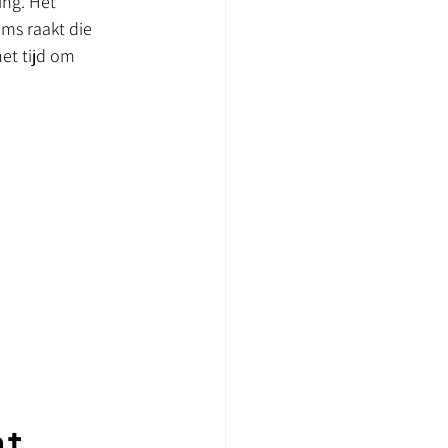
ing. Het 
oms raakt die 
et tijd om 
nt