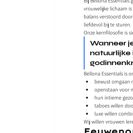
Bij Bellona Essentials
vrouwelijke lichaam is
balans verstoord door 
liefdevol bij te sturen.
Onze kernfilosofie is 
Wanneer je
natuurlijke
godinnenkr
Bellona Essentials is 
bewust omgaan m
openstaan voor n
hun intieme gez
taboes willen do
luxe willen comb
Wij willen vrouwen ler
Eeuwenou