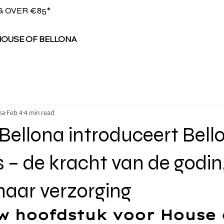
G OVER €85*
HOUSE OF BELLONA
na
Feb 4
4 min read
Bellona introduceert Bell
s – de kracht van de godin
naar verzorging
w hoofdstuk voor House 