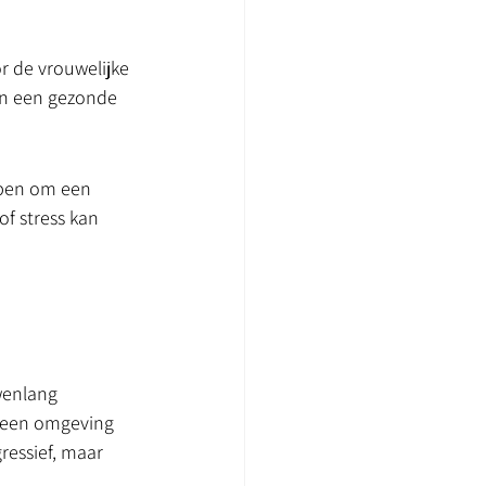
r de vrouwelijke 
an een gezonde 
lpen om een 
f stress kan 
wenlang 
 een omgeving 
ressief, maar 