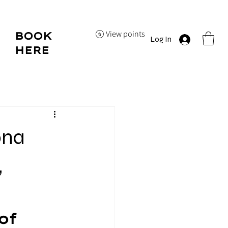
View points
BOOK
Log In
HERE
ona
,
of 