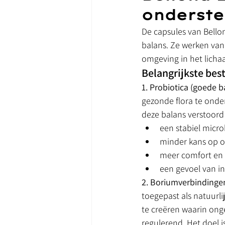
onderste
De capsules van Bellon
balans. Ze werken van
omgeving in het licha
Belangrijkste be
1. Probiotica (goede b
gezonde flora te onde
deze balans verstoord 
een stabiel micr
minder kans op o
meer comfort en 
een gevoel van i
2. Boriumverbindingen
toegepast als natuurl
te creëren waarin ong
regulerend. Het doel i