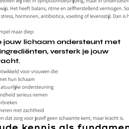
 geloven wij niet in symptoombestrijding, maar in ondersteun
 wijs. Het heeft balans, ritme en zelfherstellend vermogen. S
stress, hormonen, antibiotica, voeding of levensstijl. Dan is h
simpel maar diep:
 jouw lichaam ondersteunt met 
 ingrediënten, versterk je jouw 
acht.
ontwikkeld voor vrouwen die:
et hun lichaam
atuurlijke ondersteuning
ondheid serieus nemen
orbreken
ineren met zachtheid
en dat zorg voor jezelf geen schaamte kent, maar kracht is.
de kennis als fundame