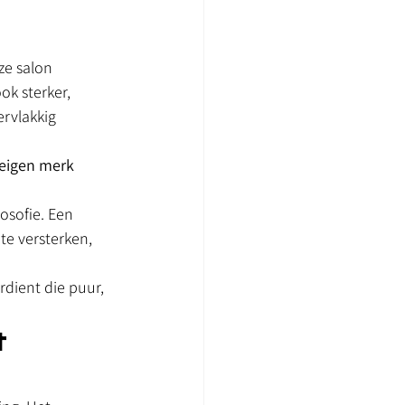
ze salon 
k sterker, 
rvlakkig 
 eigen merk 
osofie. Een 
e versterken, 
rdient die puur, 
 