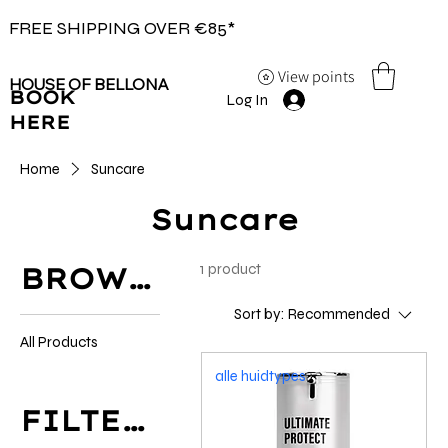
FREE SHIPPING OVER €85*
View points
HOUSE OF BELLONA
BOOK
Log In
HERE
Home
Suncare
Suncare
1 product
BROWSE BY
Sort by:
Recommended
All Products
alle huidtypes
FILTER BY