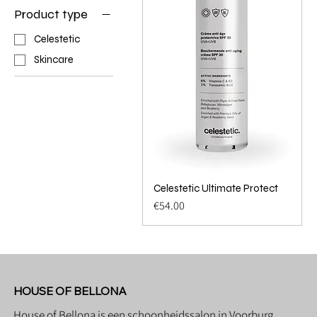
Product type
Celestetic
Skincare
Celestetic Ultimate Protect
Quick View
Price
€54.00
HOUSE OF BELLONA
House of Bellona is een schoonheidssalon in Voorburg,