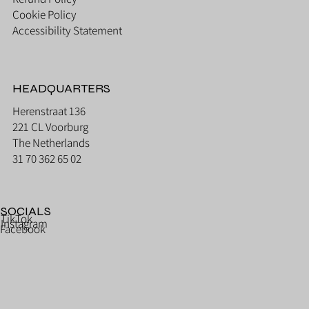
Cookie Policy
Accessibility Statement
HEADQUARTERS
Herenstraat 136
221 CL Voorburg
The Netherlands
31 70 362 65 02
SOCIALS
TikTok
Instagram
Facebook