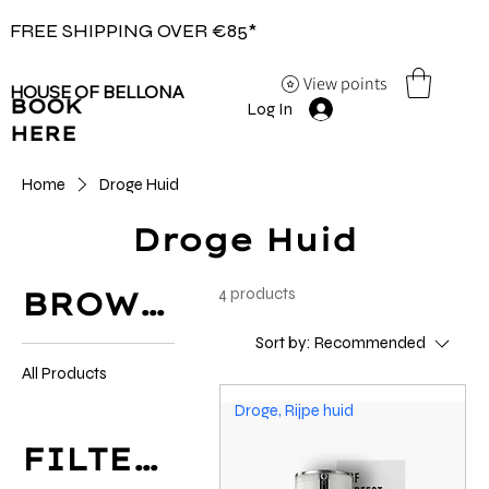
FREE SHIPPING OVER €85*
View points
HOUSE OF BELLONA
BOOK
Log In
HERE
Home
Droge Huid
Droge Huid
4 products
BROWSE BY
Sort by:
Recommended
All Products
Droge, Rijpe huid
FILTER BY