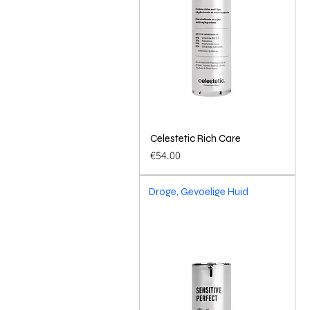
Celestetic Rich Care
Quick View
Price
€54.00
Droge, Gevoelige Huid