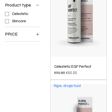
Product type
Celestetic
Skincare
PRICE
€54
€75
Celestetic EGF Perfect
Quick View
Regular Price
Sale Price
€91.80
€60.00
Rijpe, droge huid