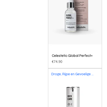
Celestetic Global Perfect+
Quick View
Price
€74.90
Droge, Rijpe en Gevoelige huid